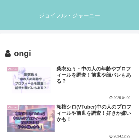
ジョイフル・ジャーニー
ongi
柴衣ぬぅ・中の人の年齢やプロフ
Vtuber
ィールを調査！前世や顔バレもあ
る？
2025.04.09
柘榴シロ(VTuber)中の人のプロフ
Vtuber
ィールや前世を調査！好きか嫌い
かも！
2024.12.29