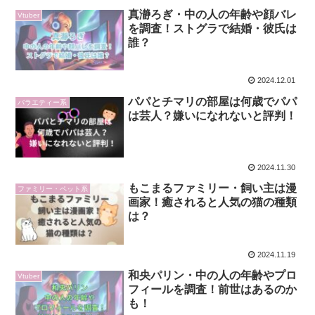
真瀞ろぎ・中の人の年齢や顔バレ
Vtuber
を調査！ストグラで結婚・彼氏は
誰？
2024.12.01
パパとチマリの部屋は何歳でパパ
バラエティー系
は芸人？嫌いになれないと評判！
2024.11.30
もこまるファミリー・飼い主は漫
ファミリー・ペット系
画家！癒されると人気の猫の種類
は？
2024.11.19
和央パリン・中の人の年齢やプロ
Vtuber
フィールを調査！前世はあるのか
も！