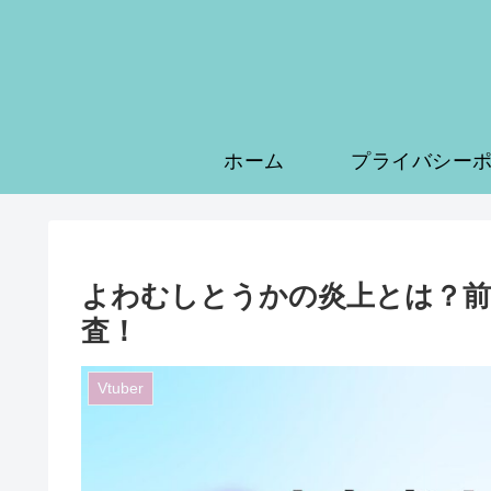
ホーム
よわむしとうかの炎上とは？前
査！
Vtuber